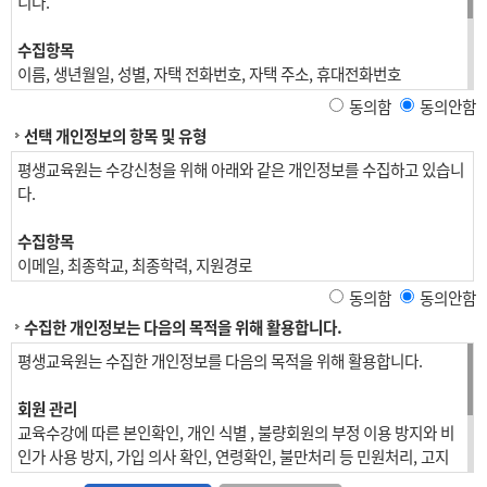
니다.
수집항목
이름, 생년월일, 성별, 자택 전화번호, 자택 주소, 휴대전화번호
동의함
동의안함
재직자 교육
선택 개인정보의 항목 및 유형
위 수집항목 포함, 사업장명, 사업장 대표자, 업태, 종목, 사업장 전화, 팩
스번호, 사업장 주소, 상시근로자 수, 수강료 환급 계좌정보
평생교육원는 수강신청을 위해 아래와 같은 개인정보를 수집하고 있습니
다.
개인정보 수집방법
홈페이지(수강신청)
수집항목
이메일, 최종학교, 최종학력, 지원경로
동의함
동의안함
수집한 개인정보는 다음의 목적을 위해 활용합니다.
평생교육원는 수집한 개인정보를 다음의 목적을 위해 활용합니다.
회원 관리
교육수강에 따른 본인확인, 개인 식별 , 불량회원의 부정 이용 방지와 비
인가 사용 방지, 가입 의사 확인, 연령확인, 불만처리 등 민원처리, 고지
사항 전달