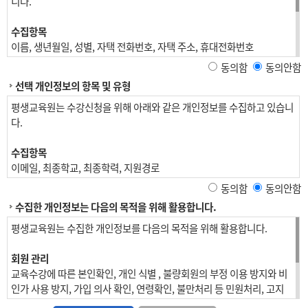
니다.
수집항목
이름, 생년월일, 성별, 자택 전화번호, 자택 주소, 휴대전화번호
동의함
동의안함
재직자 교육
선택 개인정보의 항목 및 유형
위 수집항목 포함, 사업장명, 사업장 대표자, 업태, 종목, 사업장 전화, 팩
스번호, 사업장 주소, 상시근로자 수, 수강료 환급 계좌정보
평생교육원는 수강신청을 위해 아래와 같은 개인정보를 수집하고 있습니
다.
개인정보 수집방법
홈페이지(수강신청)
수집항목
이메일, 최종학교, 최종학력, 지원경로
동의함
동의안함
수집한 개인정보는 다음의 목적을 위해 활용합니다.
평생교육원는 수집한 개인정보를 다음의 목적을 위해 활용합니다.
회원 관리
교육수강에 따른 본인확인, 개인 식별 , 불량회원의 부정 이용 방지와 비
인가 사용 방지, 가입 의사 확인, 연령확인, 불만처리 등 민원처리, 고지
사항 전달