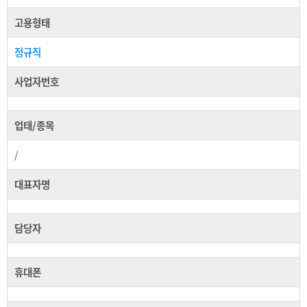
고용형태
정규직
사업자번호
업태/종목
/
대표자명
담당자
휴대폰