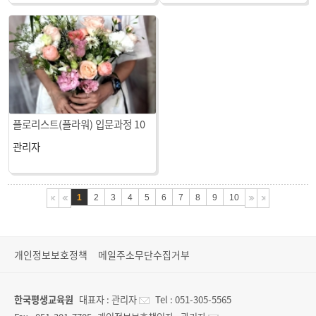
플로리스트(플라워) 입문과정 10
주차 수업
관리자
1
2
3
4
5
6
7
8
9
10
개인정보보호정책
메일주소무단수집거부
한국평생교육원
대표자 :
관리자
Tel :
051-305-5565