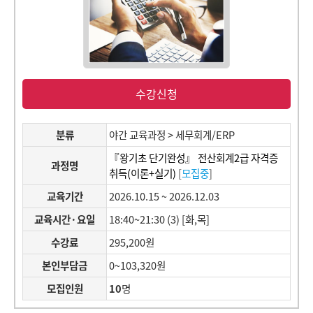
수강신청
분류
야간 교육과정 > 세무회계/ERP
『왕기초 단기완성』 전산회계2급 자격증
과정명
취득(이론+실기)
[
모집중
]
교육기간
2026.10.15 ~ 2026.12.03
교육시간·요일
18:40~21:30 (3) [화,목]
수강료
295,200원
본인부담금
0~103,320원
모집인원
10
명