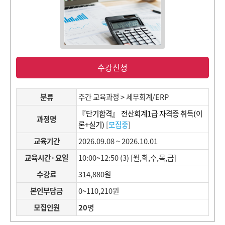
수강신청
분류
주간 교육과정 > 세무회계/ERP
『단기합격』 전산회계1급 자격증 취득(이
과정명
론+실기)
[
모집중
]
교육기간
2026.09.08 ~ 2026.10.01
교육시간·요일
10:00~12:50 (3) [월,화,수,목,금]
수강료
314,880원
본인부담금
0~110,210원
모집인원
20
명