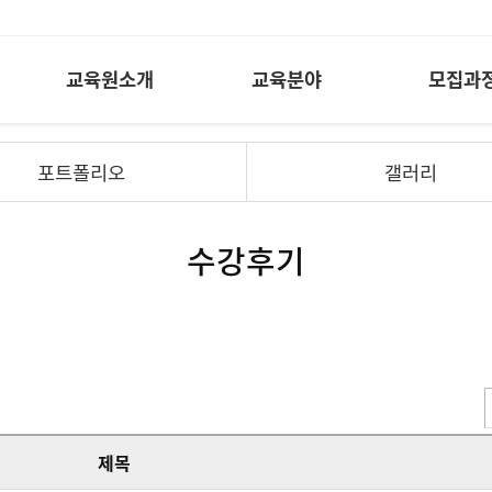
교육원소개
교육분야
모집과
포트폴리오
갤러리
수강후기
제목