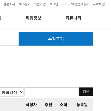
설문조사
NCS평가
회원가입
로그인
아이디/비밀번호찾기
사이트맵
정
취업정보
커뮤니티
수강후기
작성자
추천
조회
등록일