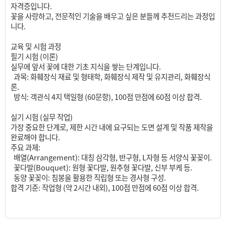
자격증입니다.
꽃을 사랑하고, 전문적인 기술을 배우고 싶은 분들께 추천드리는 과정입
니다.
교육 및 시험 과정
필기 시험 (이론)
실무에 앞서 꽃에 대한 기초 지식을 쌓는 단계입니다.
과목: 화훼장식 재료 및 형태학, 화훼장식 제작 및 유지관리, 화훼장식
론.
방식: 객관식 4지 택일형 (60문항), 100점 만점에 60점 이상 합격.
실기 시험 (실무 작업)
가장 중요한 단계로, 제한 시간 내에 요구되는 도면 설계 및 작품 제작을
완료해야 합니다.
주요 과제:
배열(Arrangement): 대칭 삼각형, 반구형, L자형 등 서양식 꽃꽂이.
꽃다발(Bouquet): 원형 꽃다발, 원추형 꽃다발, 신부 부케 등.
동양 꽃꽂이: 침봉을 활용한 직립형 또는 경사형 구성.
합격 기준: 작업형 (약 2시간 내외), 100점 만점에 60점 이상 합격.