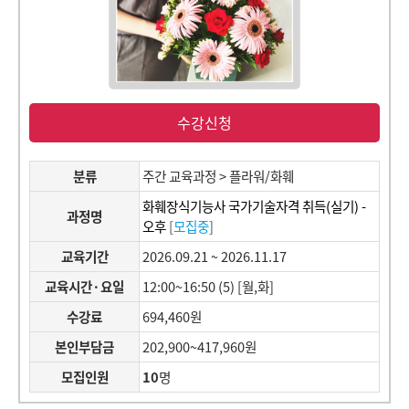
수강신청
분류
주간 교육과정 > 플라워/화훼
화훼장식기능사 국가기술자격 취득(실기) -
과정명
오후
[
모집중
]
교육기간
2026.09.21 ~ 2026.11.17
교육시간·요일
12:00~16:50 (5) [월,화]
수강료
694,460원
본인부담금
202,900~417,960원
모집인원
10
명