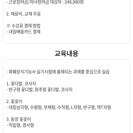
- 근로장려금/자녀장려금 대상자 : 248,980원
2. 재료비, 교재 무료
※ 수강료 결제 방법
- 내일배움카드 결제
교육내용
- 화훼장식기능사 실기시험에 출제되는 과제를 중심으로 실습
1. 꽃다발, 코사지
- 반구형 꽃다발, 원추형 꽃다발, 코사지
2. 꽃꽂이
- 대칭삼각형, 수평형, 부채형, 수직형, L자형, 반구형, 역T자형
3. 동양 꽃꽂이
- 직립형, 경사형